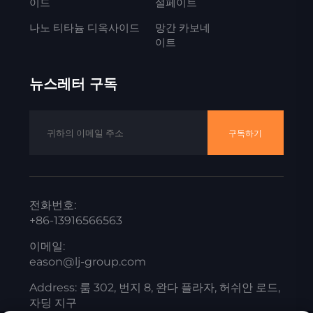
이드
설페이트
나노 티타늄 디옥사이드
망간 카보네
이트
뉴스레터 구독
구독하기
전화번호:
+86-13916566563
이메일:
eason@lj-group.com
Address: 룸 302, 번지 8, 완다 플라자, 허쉬안 로드,
자딩 지구