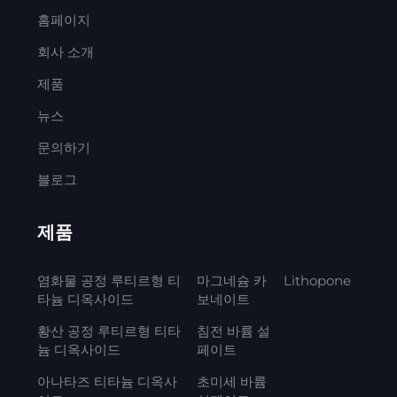
홈페이지
회사 소개
제품
뉴스
문의하기
블로그
제품
염화물 공정 루티르형 티
마그네슘 카
Lithopone
타늄 디옥사이드
보네이트
황산 공정 루티르형 티타
침전 바륨 설
늄 디옥사이드
페이트
아나타즈 티타늄 디옥사
초미세 바륨