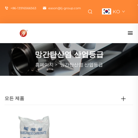
+86-13916566563
eason@lj-group.com
KO
망간탄산염 산업등급
홈페이지
>
망간탄산염 산업등급
모든 제품