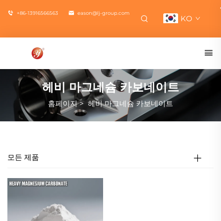
+86-13916566563
eason@lj-group.com
KO
헤비 마그네슘 카보네이트
홈페이지
>
헤비 마그네슘 카보네이트
모든 제품