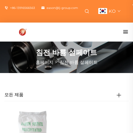
+86-13916566563
eason@lj-group.com
KO
침전 바륨 설페이트
홈페이지
>
침전 바륨 설페이트
모든 제품