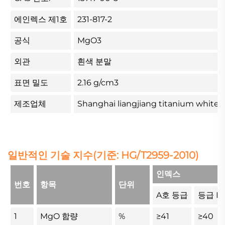
에인렉스 제1호
231-817-2
공식
MgO3
외관
흰색 분말
표면 밀도
2.16 g/cm3
제조업체
Shanghai liangjiang titanium white p
일반적인 기술 지수(기준: HG/T2959-2010)
인덱스
번호
항목
단위
A호 등급
등급 B
1
MgO 함량
%
≥41
≥40