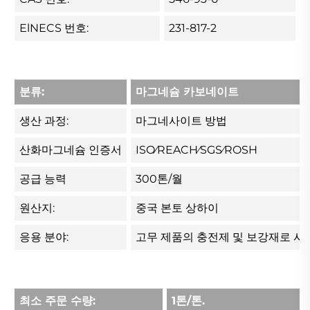
ElNECS 번호:
231-817-2
분류:
마그네슘 카보네이트
생산 과정:
마그네사이트 방법
산화마그네슘 인증서
ISO⁄REACH⁄SGS⁄ROSH
공급 능력
300톤/월
원산지:
중국 본토 상하이
응용 분야:
고무 제품의 충전제 및 보강재로 사용되
최소 주문 수량:
1톤/톤.