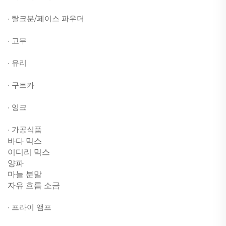
· 탈크분/페이스 파우더
· 고무
· 유리
· 구트카
· 잉크
· 가공식품
바다 믹스
이디리 믹스
양파
마늘 분말
자유 흐름 소금
· 프라이 앰프