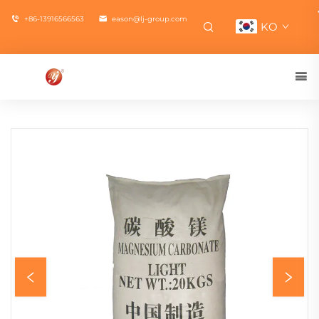
+86-13916566563
eason@lj-group.com
KO