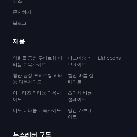
뉴스
문의하기
블로그
제품
염화물 공정 루티르형 티
마그네슘 카
Lithopone
타늄 디옥사이드
보네이트
황산 공정 루티르형 티타
침전 바륨 설
늄 디옥사이드
페이트
아나타즈 티타늄 디옥사
초미세 바륨
이드
설페이트
나노 티타늄 디옥사이드
망간 카보네
이트
뉴스레터 구독