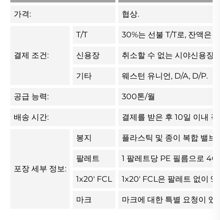
가격:
협상.
T/T
30%는 선불 T/T로, 잔액은 B
결제 조건:
신용장
취소할 수 없는 시야신용장.
기타
웨스턴 유니언, D/A, D/P.
공급 능력:
300톤/월
배송 시간:
결제를 받은 후 10일 이내 
봉지
플라스틱 및 종이 복합 밸브 포
팔레트
1 팔레트당 PE 필름으로 40개
포장 세부 정보:
1x20' FCL
1x20' FCL은 팔레트 없이
마크
마크에 대한 특별 요청이 있