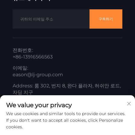
구독하기
전화번호:
+86-13916566563
이메일:
eason@lj-group.com
Address: 룸 302, 번지 8, 완다 플라자, 허쉬안 로드,
자딩 지구
We value your privacy
We use cookies and similar tools to provide our services.
저작권 © 상하이 량장 티타늄 화이트 제품 유한 회사. 모든
If you don't want to accept all cookies, click Personalize
권리 보유.
개인정보 보호정책
cookies.