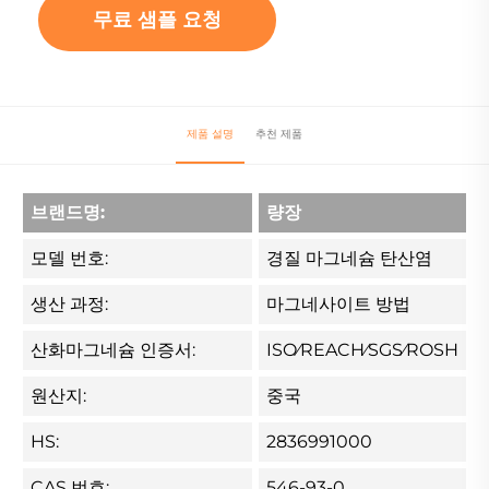
무료 샘플 요청
제품 설명
추천 제품
브랜드명:
량장
모델 번호:
경질 마그네슘 탄산염
생산 과정:
마그네사이트 방법
산화마그네슘 인증서:
ISO⁄REACH⁄SGS⁄ROSH
원산지:
중국
HS:
2836991000
CAS 번호:
546-93-0