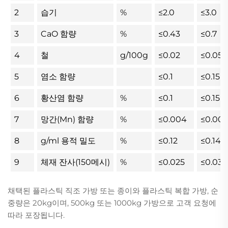
2
습기
%
≤2.0
≤3.0
3
CaO 함량
%
≤0.43
≤0.7
4
철
g/100g
≤0.02
≤0.05
5
염소 함량
≤0.1
≤0.15
6
황산염 함량
%
≤0.1
≤0.15
7
망간(Mn) 함량
%
≤0.004
≤0.00
8
g/ml 용적 밀도
%
≤0.12
≤0.14
9
체재 잔사(150메시)
%
≤0.025
≤0.03
채택된 플라스틱 직조 가방 또는 종이와 플라스틱 복합 가방, 순
중량은 20kg이며, 500kg 또는 1000kg 가방으로 고객 요청에
따라 포장됩니다.